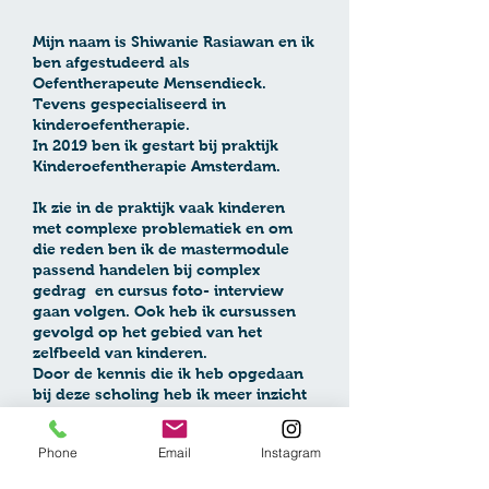
Mijn naam is Shiwanie Rasiawan en ik
ben afgestudeerd als
Oefentherapeute Mensendieck.
Tevens gespecialiseerd in
kinderoefentherapie.
In 2019 ben ik gestart bij praktijk
Kinderoefentherapie Amsterdam.
Ik zie in de praktijk vaak kinderen
met complexe problematiek en om
die reden ben ik de mastermodule
passend handelen bij complex
gedrag en cursus foto- interview
gaan volgen. Ook heb ik cursussen
gevolgd op het gebied van het
zelfbeeld van kinderen.
Door de kennis die ik heb opgedaan
bij deze scholing heb ik meer inzicht
gekregen in de denkwijze van
kinderen en daar kan ik mijn
Phone
Email
Instagram
behandeling op aanpassen en
kinderen stimuleren. Het opdoen van